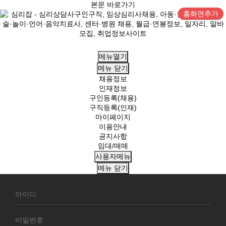
본문 바로가기
홈화면추가
메뉴열기
메뉴
닫기
채용정보
인재정보
구인등록(채용)
구직등록(인재)
마이페이지
이용안내
공지사항
임대/매매
사용자메뉴
메뉴
닫기
회
원
로
그