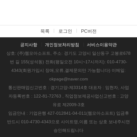
목록
로그인
PC버전
공지사항
개인정보처리방침
서비스이용약관
상호: (주)웹모아소프트, 주소: 경기도 고양시 일산동구 고봉로678
번 길 155(성석동) 전화(평일오전 10시~17시까지): 010-4730-
4343(회원가입시 장애,오류,결제문의만 가능합니다) 이메일:
okpage@naver.com
통신판매업신고번호 : 경기고양-제3314호 대표자 : 임현자, 사업
자등록번호 : 122-81-72763 , 직업정보제공사업신고번호 : 고양
유료 제2009-3호
임금안내 : 기업은행 427-012841-04-011(웹모아소프트) 입금후
반드시 010-4730-4343으로 사이트명,이름 또는 상호 보내주시면
승인해드립니다