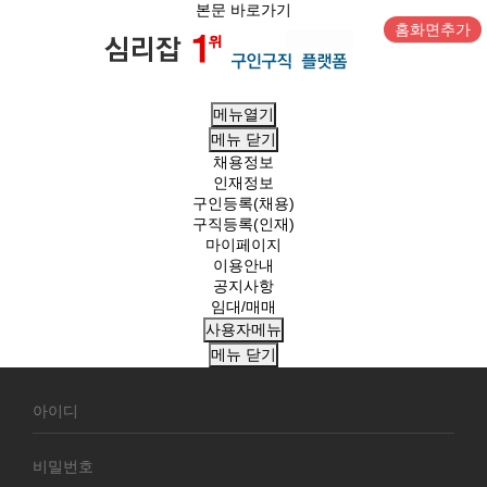
본문 바로가기
홈화면추가
메뉴열기
메뉴
닫기
채용정보
인재정보
구인등록(채용)
구직등록(인재)
마이페이지
이용안내
공지사항
임대/매매
사용자메뉴
메뉴
닫기
회
원
로
그
인