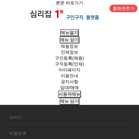
본문 바로가기
홈화면추가
메뉴열기
메뉴
닫기
채용정보
인재정보
구인등록(채용)
구직등록(인재)
마이페이지
이용안내
공지사항
임대/매매
사용자메뉴
메뉴
닫기
회
원
로
그
인