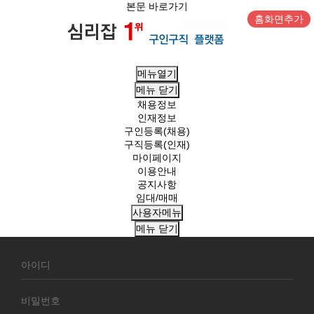
본문 바로가기
홈화면추가
메뉴열기
메뉴
닫기
채용정보
인재정보
구인등록(채용)
구직등록(인재)
마이페이지
이용안내
공지사항
임대/매매
사용자메뉴
메뉴
닫기
회
원
로
그
인