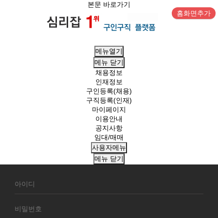
본문 바로가기
홈화면추가
메뉴열기
메뉴
닫기
채용정보
인재정보
구인등록(채용)
구직등록(인재)
마이페이지
이용안내
공지사항
임대/매매
사용자메뉴
메뉴
닫기
회
원
로
그
인