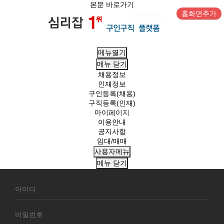
본문 바로가기
홈화면추가
메뉴열기
메뉴
닫기
채용정보
인재정보
구인등록(채용)
구직등록(인재)
마이페이지
이용안내
공지사항
임대/매매
사용자메뉴
메뉴
닫기
회
원
로
그
인