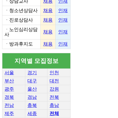
ㆍ
상담교사
채용
인재
ㆍ
청소년상담사
채용
인재
ㆍ
진로상담사
채용
인재
ㆍ
노인심리상담
채용
인재
사
ㆍ
방과후지도
채용
인재
지역별 모집정보
서울
경기
인천
부산
대구
대전
광주
울산
강원
경북
경남
전북
전남
충북
충남
제주
세종
전체