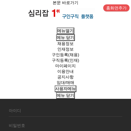
본문 바로가기
홈화면추가
메뉴열기
메뉴
닫기
채용정보
인재정보
구인등록(채용)
구직등록(인재)
마이페이지
이용안내
공지사항
임대/매매
사용자메뉴
메뉴
닫기
회
원
로
그
인