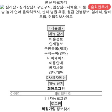
본문 바로가기
홈화면추가
메뉴열기
메뉴
닫기
채용정보
인재정보
구인등록(채용)
구직등록(인재)
마이페이지
이용안내
공지사항
임대/매매
사용자메뉴
메뉴
닫기
회원로그인
자동로그인
회원가입
정보찾기